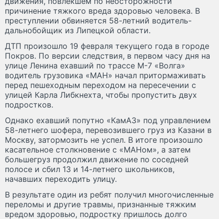
движения, повлекшем по неосторожности
причинение тяжкого вреда здоровью человека. В
преступлении обвиняется 58-летний водитель-
дальнобойщик из Липецкой области.
ДТП произошло 19 февраля текущего года в городе
Покров. По версии следствия, в первом часу дня на
улице Ленина ехавший по трассе М-7 «Волга»
водитель грузовика «МАН» начал притормаживать
перед пешеходным переходом на пересечении с
улицей Карла Либкнехта, чтобы пропустить двух
подростков.
Однако ехавший попутно «КамАЗ» под управлением
58-летнего шофера, перевозившего груз из Казани в
Москву, затормозить не успел. В итоге произошло
касательное столкновение с «МАНом», а затем
большегруз продолжил движение по соседней
полосе и сбил 13 и 14-летнего школьников,
начавших переходить улицу.
В результате один из ребят получил многочисленные
переломы и другие травмы, признанные тяжким
вредом здоровью, подростку пришлось долго