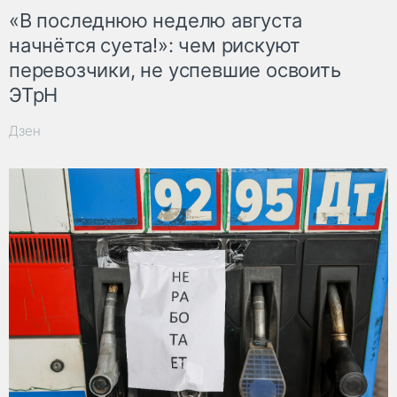
«В последнюю неделю августа
начнётся суета!»: чем рискуют
перевозчики, не успевшие освоить
ЭТрН
Дзен