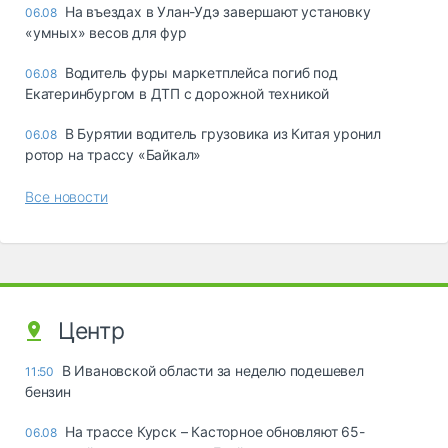
Ha въeздax в Улaн-Удэ зaвepшaют ycтaнoвкy
06.08
«yмныx» вecoв для фyp
Водитель фуры маркетплейса погиб под
06.08
Екатеринбургом в ДТП с дорожной техникой
В Бурятии водитель грузовика из Китая уронил
06.08
ротор на трассу «Байкал»
Все новости
Центр
В Ивановской области за неделю подешевел
11:50
бензин
На трассе Курск – Касторное обновляют 65-
06.08