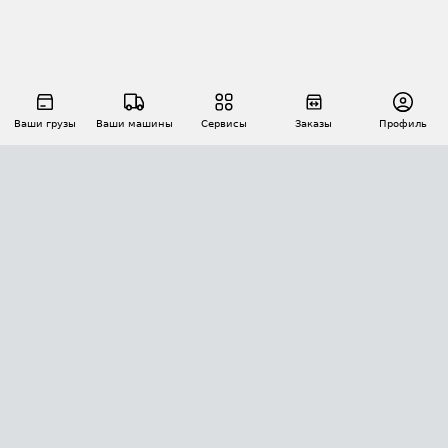
Ваши грузы
Ваши машины
Сервисы
Заказы
Профиль
АВТОМАТИЗАЦИЯ ПЕРЕВОЗОК
Площадки
Заказы
Торги
Тендеры
АТИ-Доки
GPS-мониторинг
АТИ Мессенджер
Цепочки грузов
API ATI.SU
ПОЛЕЗНОЕ
Расчет расстояний
БЕЗОПАСНОСТЬ
Академия ATI.SU
ATI.SU о безопасности
Звезды ATI.SU на вашем сайте