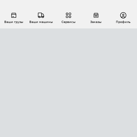
Ваши грузы
Ваши машины
Сервисы
Заказы
Профиль
АВТОМАТИЗАЦИЯ ПЕРЕВОЗОК
Площадки
Заказы
Торги
Тендеры
АТИ-Доки
GPS-мониторинг
АТИ Мессенджер
Цепочки грузов
API ATI.SU
ПОЛЕЗНОЕ
Расчет расстояний
БЕЗОПАСНОСТЬ
Академия ATI.SU
ATI.SU о безопасности
Звезды ATI.SU на вашем сайте
КОНТАКТЫ И ТАРИФЫ
Памятка по проверке контрагентов
Индекс ATI.SU FTL РФ
О системе ATI.SU
Светофор+