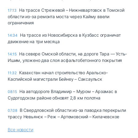
На трассе Стрежевой – Нижневартовск в Томской
17:13
области из-за ремонта моста через Кайму ввели
ограничения
На трассе из Новосибирска в Кузбасс ограничат
14:34
движение на три месяца
На севере Омской области, на дороге Тара — Усть-
14:15
Ишим, уложено два слоя асфальтобетонного покрытия
Казахстан начал строительство Аральско-
11:32
Каспийской магистрали Бейнеу – Саксаульск
На автодороге Владимир – Муром – Арзамас в
08:15
Судогодском районе обновят 2,8 км полотна
В Свердловской области из-за паводка перекрыли
07.08
трассу Невьянск – Реж – Артемовский – Килачевское
Все новости