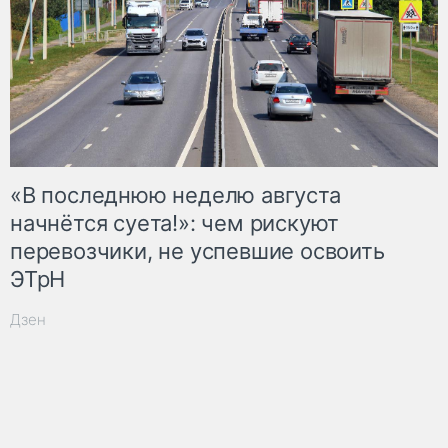
«В последнюю неделю августа
начнётся суета!»: чем рискуют
перевозчики, не успевшие освоить
ЭТрН
Дзен