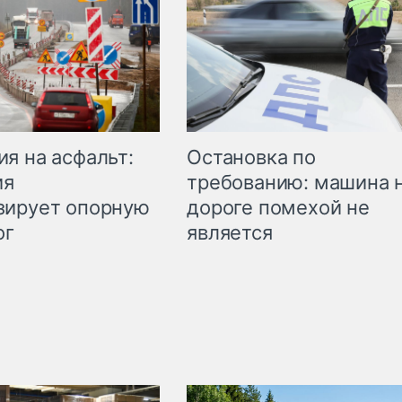
Остановка по
я на асфальт:
требованию: машина 
ия
дороге помехой не
зирует опорную
является
ог