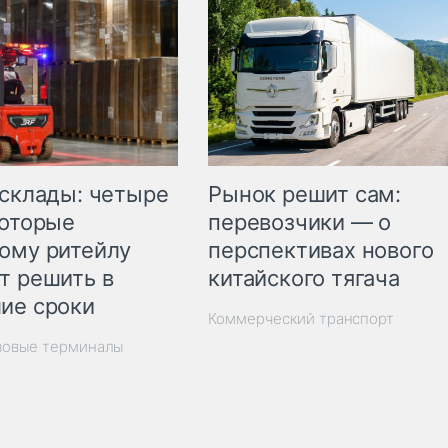
Рынок решит сам:
 склады: четыре
перевозчики — о
которые
перспективах нового
ому ритейлу
китайского тягача
т решить в
ие сроки
Коммерческий транспорт
зовые терминалы