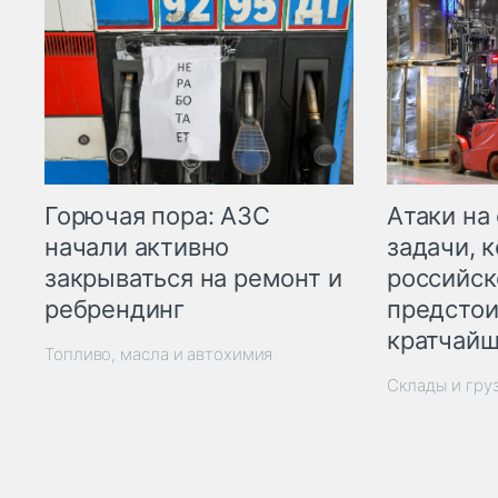
Горючая пора: АЗС
Атаки на
начали активно
задачи, 
закрываться на ремонт и
российск
ребрендинг
предстои
кратчайш
Топливо, масла и автохимия
Склады и гру