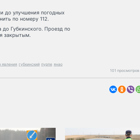
ги до улучшения погодных
ить по номеру 112.
 до Губкинского. Проезд по
я закрытым.
е явления
губкинский
пурпе
янао
101 просмотров 