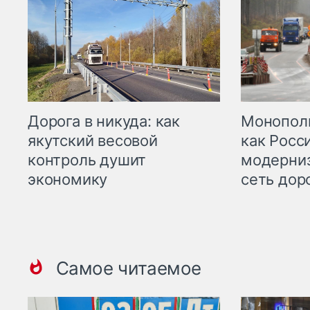
Дорога в никуда: как
Монополи
якутский весовой
как Росс
контроль душит
модерни
экономику
сеть дор
Самое читаемое