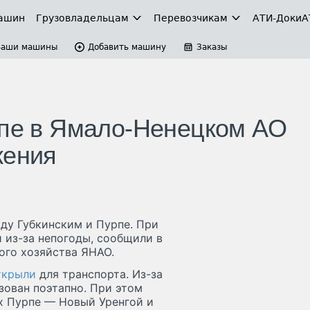
ашин
Грузовладельцам
Перевозчикам
АТИ-Доки
А
Ваши машины
Добавить машину
Заказы
рпе в Ямало-Ненецком АО
жения
ду Губкинским и Пурпе. При
 из-за непогоды, сообщили в
ого хозяйства ЯНАО.
ткрыли
для транспорта. Из-за
зован поэтапно. При этом
х Пурпе — Новый Уренгой и