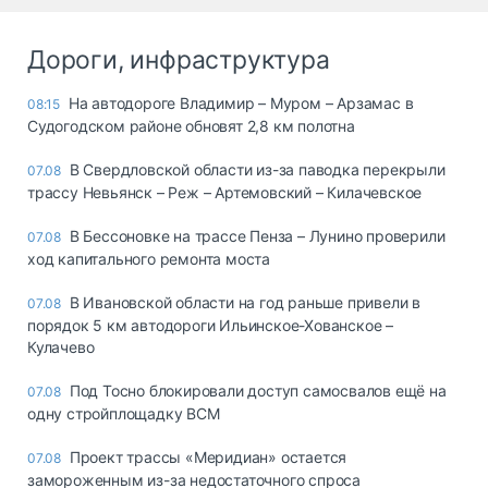
Дороги, инфраструктура
На автодороге Владимир – Муром – Арзамас в
08:15
Судогодском районе обновят 2,8 км полотна
В Свердловской области из-за паводка перекрыли
07.08
трассу Невьянск – Реж – Артемовский – Килачевское
В Бессоновке на трассе Пенза – Лунино проверили
07.08
ход капитального ремонта моста
В Ивановской области на год раньше привели в
07.08
порядок 5 км автодороги Ильинское-Хованское –
Кулачево
Под Тосно блокировали доступ самосвалов ещё на
07.08
одну стройплощадку ВСМ
Проект трассы «Меридиан» остается
07.08
замороженным из-за недостаточного спроса