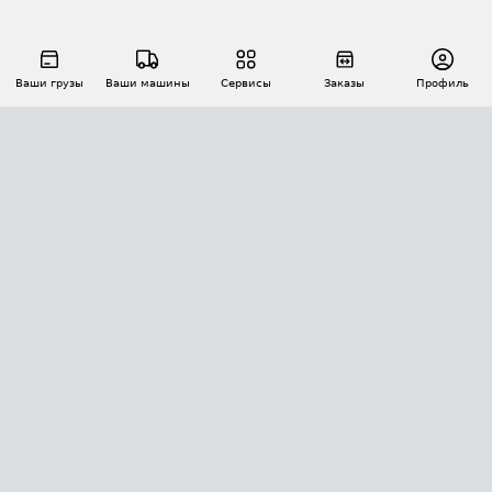
Ваши грузы
Ваши машины
Сервисы
Заказы
Профиль
АВТОМАТИЗАЦИЯ ПЕРЕВОЗОК
Площадки
Заказы
Торги
Тендеры
АТИ-Доки
GPS-мониторинг
АТИ Мессенджер
Цепочки грузов
API ATI.SU
ПОЛЕЗНОЕ
Расчет расстояний
БЕЗОПАСНОСТЬ
Академия ATI.SU
ATI.SU о безопасности
Звезды ATI.SU на вашем сайте
КОНТАКТЫ И ТАРИФЫ
Памятка по проверке контрагентов
Индекс ATI.SU FTL РФ
О системе ATI.SU
Светофор+