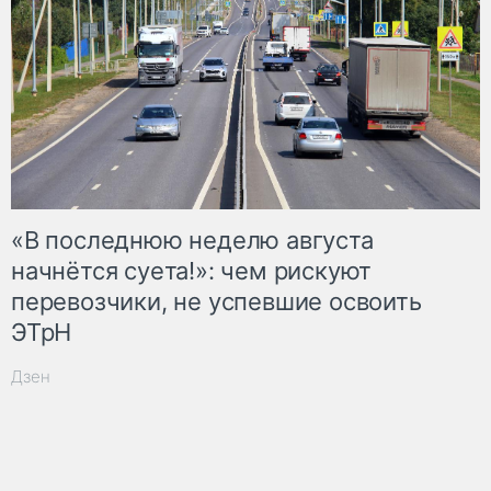
«В последнюю неделю августа
начнётся суета!»: чем рискуют
перевозчики, не успевшие освоить
ЭТрН
Дзен