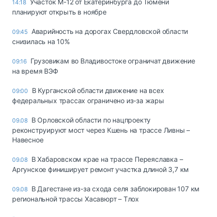
Участок М-12 от Екатеринбурга до Тюмени
14:18
планируют открыть в ноябре
Аварийность на дорогах Свердловской области
09:45
снизилась на 10%
Грузовикам во Владивостоке ограничат движение
09:16
на время ВЭФ
В Курганской области движение на всех
09:00
федеральных трассах ограничено из-за жары
В Орловской области по нацпроекту
09.08
реконструируют мост через Кшень на трассе Ливны –
Навесное
В Хабаровском крае на трассе Переяславка –
09.08
Аргунское финиширует ремонт участка длиной 3,7 км
В Дагестане из-за схода селя заблокирован 107 км
09.08
региональной трассы Хасавюрт – Тлох