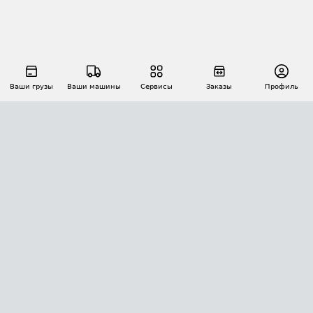
Ваши грузы
Ваши машины
Сервисы
Заказы
Профиль
АВТОМАТИЗАЦИЯ ПЕРЕВОЗОК
Площадки
Заказы
Торги
Тендеры
АТИ-Доки
GPS-мониторинг
АТИ Мессенджер
Цепочки грузов
API ATI.SU
ПОЛЕЗНОЕ
Расчет расстояний
БЕЗОПАСНОСТЬ
Академия ATI.SU
ATI.SU о безопасности
Звезды ATI.SU на вашем сайте