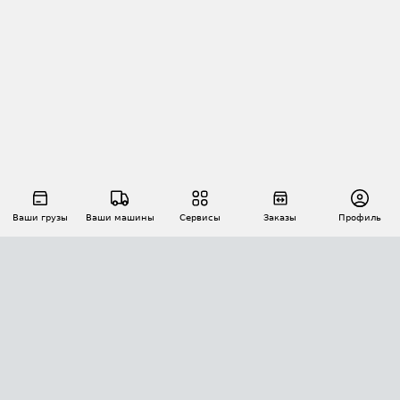
Ваши грузы
Ваши машины
Сервисы
Заказы
Профиль
АВТОМАТИЗАЦИЯ ПЕРЕВОЗОК
Площадки
Заказы
Торги
Тендеры
АТИ-Доки
GPS-мониторинг
АТИ Мессенджер
Цепочки грузов
API ATI.SU