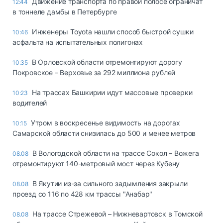
Движение транспорта по правой полосе ограничат
12:44
в тоннеле дамбы в Петербурге
Инженеры Toyota нашли способ быстрой сушки
10:46
асфальта на испытательных полигонах
В Орловской области отремонтируют дорогу
10:35
Покровское – Верховье за 292 миллиона рублей
На трассах Башкирии идут массовые проверки
10:23
водителей
Утром в воскресенье видимость на дорогах
10:15
Самарской области снизилась до 500 и менее метров
В Вологодской области на трассе Сокол – Вожега
08.08
отремонтируют 140-метровый мост через Кубену
В Якутии из-за сильного задымления закрыли
08.08
проезд со 116 по 428 км трассы "Анабар"
На трассе Стрежевой – Нижневартовск в Томской
08.08