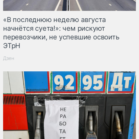
«В последнюю неделю августа
начнётся суета!»: чем рискуют
перевозчики, не успевшие освоить
ЭТрН
Дзен