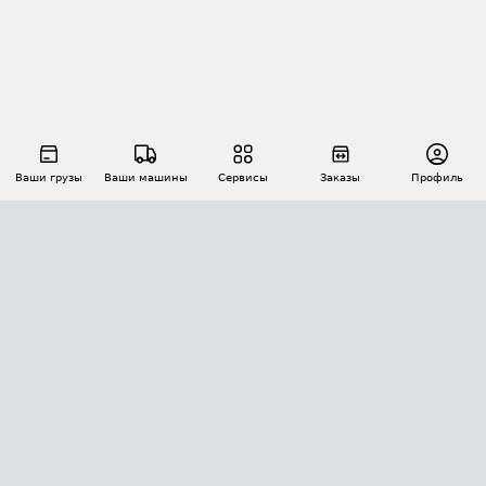
Ваши грузы
Ваши машины
Сервисы
Заказы
Профиль
АВТОМАТИЗАЦИЯ ПЕРЕВОЗОК
Площадки
Заказы
Торги
Тендеры
АТИ-Доки
GPS-мониторинг
АТИ Мессенджер
Цепочки грузов
API ATI.SU
ПОЛЕЗНОЕ
Расчет расстояний
БЕЗОПАСНОСТЬ