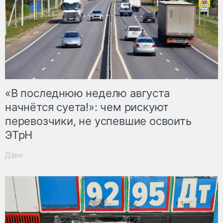
«В последнюю неделю августа
начнётся суета!»: чем рискуют
перевозчики, не успевшие освоить
ЭТрН
Дзен