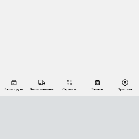
Ваши грузы
Ваши машины
Сервисы
Заказы
Профиль
АВТОМАТИЗАЦИЯ ПЕРЕВОЗОК
Площадки
Заказы
Торги
Тендеры
АТИ-Доки