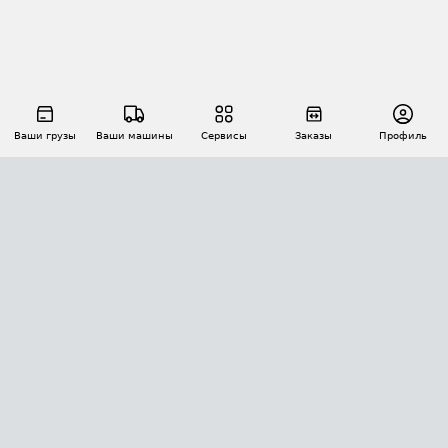
Ваши грузы
Ваши машины
Сервисы
Заказы
Профиль
АВТОМАТИЗАЦИЯ ПЕРЕВОЗОК
Площадки
Заказы
Торги
Тендеры
АТИ-Доки
GPS-мониторинг
АТИ Мессенджер
Цепочки грузов
API ATI.SU
ПОЛЕЗНОЕ
Расчет расстояний
БЕЗОПАСНОСТЬ
Академия ATI.SU