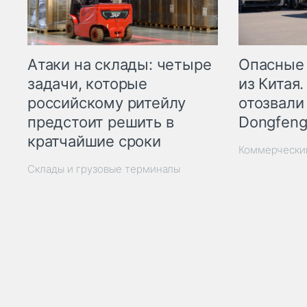
Опасные
Атаки на склады: четыре
из Китая.
задачи, которые
отозвали
российскому ритейлу
Dongfeng
предстоит решить в
кратчайшие сроки
Коммерчески
Склады и грузовые терминалы