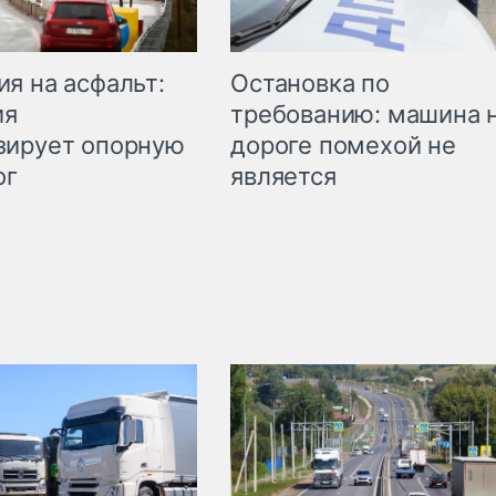
Остановка по
я на асфальт:
требованию: машина 
ия
дороге помехой не
зирует опорную
является
ог