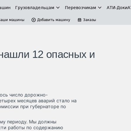
ашин
Грузовладельцам
Перевозчикам
АТИ-Доки
А
Ваши машины
Добавить машину
Заказы
 нашли 12 опасных и
лось число дорожно-
етырех месяцев аварий стало на
омиссии при губернаторе по
ему периоду. Мы должны
ести работы по содержанию