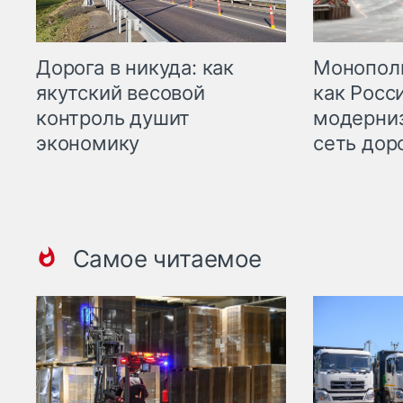
Дорога в никуда: как
Монополи
якутский весовой
как Росс
контроль душит
модерни
экономику
сеть дор
Самое читаемое