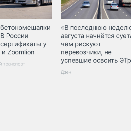
 бетономешалки
«В последнюю недел
 В России
августа начнётся суета
 сертификаты у
чем рискуют
 и Zoomlion
перевозчики, не
успевшие освоить ЭТ
й транспорт
Дзен