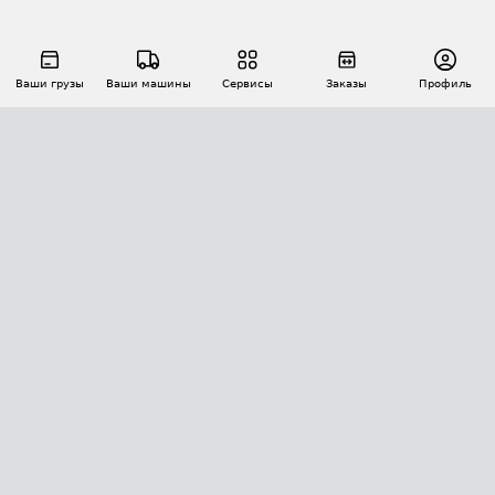
Ваши грузы
Ваши машины
Сервисы
Заказы
Профиль
АВТОМАТИЗАЦИЯ ПЕРЕВОЗОК
Площадки
Заказы
Торги
Тендеры
АТИ-Доки
GPS-мониторинг
АТИ Мессенджер
Цепочки грузов
API ATI.SU
ПОЛЕЗНОЕ
Расчет расстояний
БЕЗОПАСНОСТЬ
Академия ATI.SU
ATI.SU о безопасности
Звезды ATI.SU на вашем сайте
КОНТАКТЫ И ТАРИФЫ
Памятка по проверке контрагентов
Индекс ATI.SU FTL РФ
О системе ATI.SU
Светофор+