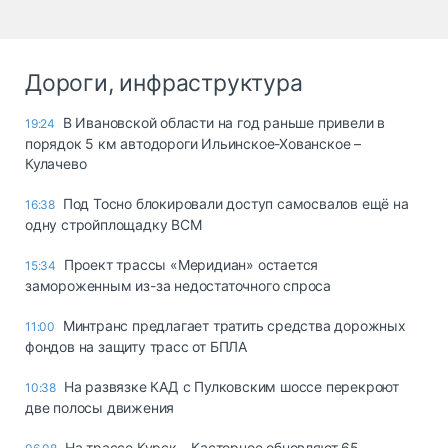
Дороги, инфраструктура
В Ивановской области на год раньше привели в
19:24
порядок 5 км автодороги Ильинское-Хованское –
Кулачево
Под Тосно блокировали доступ самосвалов ещё на
16:38
одну стройплощадку ВСМ
Проект трассы «Меридиан» остается
15:34
замороженным из-за недостаточного спроса
Минтранс предлагает тратить средства дорожных
11:00
фондов на защиту трасс от БПЛА
На развязке КАД с Пулковским шоссе перекроют
10:38
две полосы движения
На трассе Курск – Касторное обновляют 65-