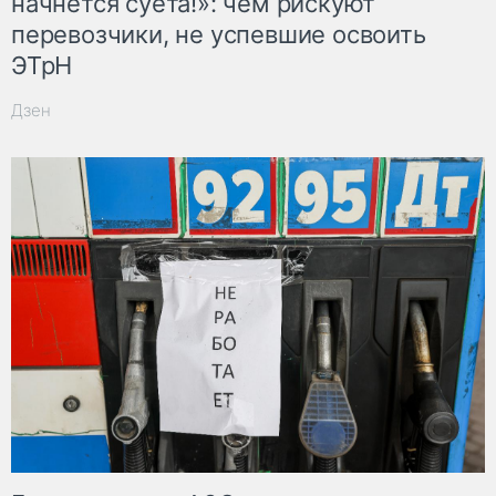
начнётся суета!»: чем рискуют
перевозчики, не успевшие освоить
ЭТрН
Дзен