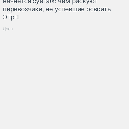
начнётся суета!»: чем рискуют
перевозчики, не успевшие освоить
ЭТрН
Дзен