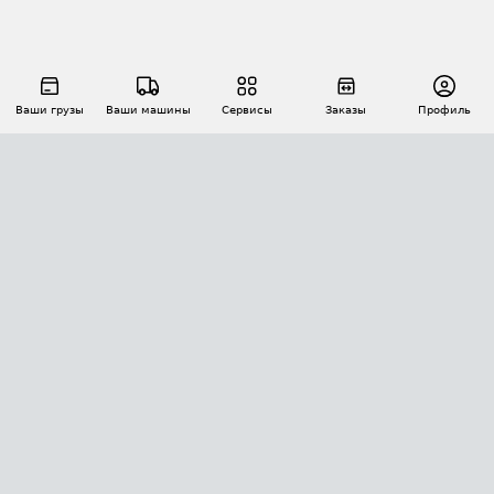
Ваши грузы
Ваши машины
Сервисы
Заказы
Профиль
АВТОМАТИЗАЦИЯ ПЕРЕВОЗОК
Площадки
Заказы
Торги
Тендеры
АТИ-Доки
GPS-мониторинг
АТИ Мессенджер
Цепочки грузов
API ATI.SU
ПОЛЕЗНОЕ
Расчет расстояний
БЕЗОПАСНОСТЬ
Академия ATI.SU
ATI.SU о безопасности
Звезды ATI.SU на вашем сайте
КОНТАКТЫ И ТАРИФЫ
Памятка по проверке контрагентов