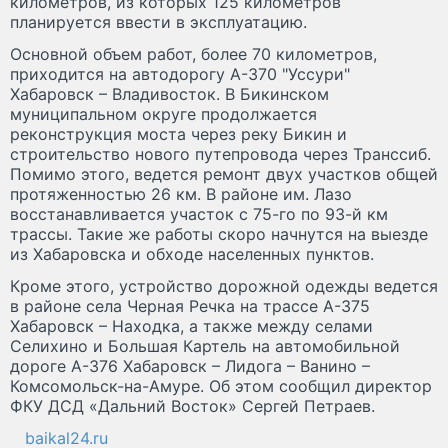
километров, из которых 125 километров
планируется ввести в эксплуатацию.
Основной объем работ, более 70 километров,
приходится на автодорогу А-370 "Уссури"
Хабаровск – Владивосток. В Бикинском
муниципальном округе продолжается
реконструкция моста через реку Бикин и
строительство нового путепровода через Транссиб.
Помимо этого, ведется ремонт двух участков общей
протяженностью 26 км. В районе им. Лазо
восстанавливается участок с 75-го по 93-й км
трассы. Такие же работы скоро начнутся на выезде
из Хабаровска и обходе населенных пунктов.
Кроме этого, устройство дорожной одежды ведется
в районе села Черная Речка на трассе А-375
Хабаровск – Находка, а также между селами
Селихино и Большая Картель на автомобильной
дороге А-376 Хабаровск – Лидога – Ванино –
Комсомольск-на-Амуре. Об этом сообщил директор
ФКУ ДСД «Дальний Восток» Сергей Петраев.
baikal24.ru