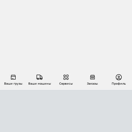
Ваши грузы
Ваши машины
Сервисы
Заказы
Профиль
АВТОМАТИЗАЦИЯ ПЕРЕВОЗОК
Площадки
Заказы
Торги
Тендеры
АТИ-Доки