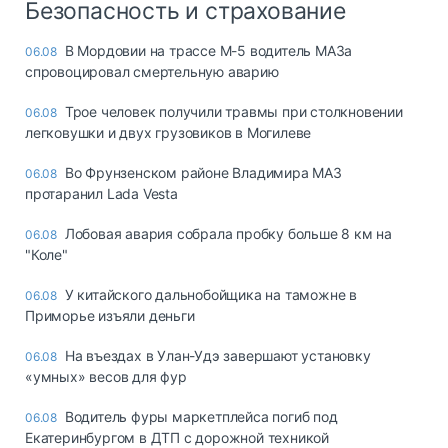
Безопасность и страхование
В Мордовии на трассе М-5 водитель МАЗа
06.08
спровоцировал смертельную аварию
Трое человек получили травмы при столкновении
06.08
легковушки и двух грузовиков в Могилеве
Во Фрунзенском районе Владимира МАЗ
06.08
протаранил Lada Vesta
Лобовая авария собрала пробку больше 8 км на
06.08
"Коле"
У китайского дальнобойщика на таможне в
06.08
Приморье изъяли деньги
Ha въeздax в Улaн-Удэ зaвepшaют ycтaнoвкy
06.08
«yмныx» вecoв для фyp
Водитель фуры маркетплейса погиб под
06.08
Екатеринбургом в ДТП с дорожной техникой