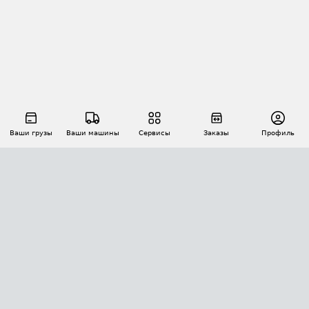
Ваши грузы
Ваши машины
Сервисы
Заказы
Профиль
АВТОМАТИЗАЦИЯ ПЕРЕВОЗОК
Площадки
Заказы
Торги
Тендеры
АТИ-Доки
GPS-мониторинг
АТИ Мессенджер
Цепочки грузов
API ATI.SU
ПОЛЕЗНОЕ