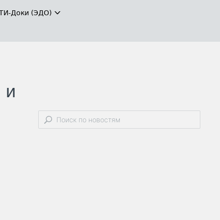
ТИ-Доки (ЭДО)
 и