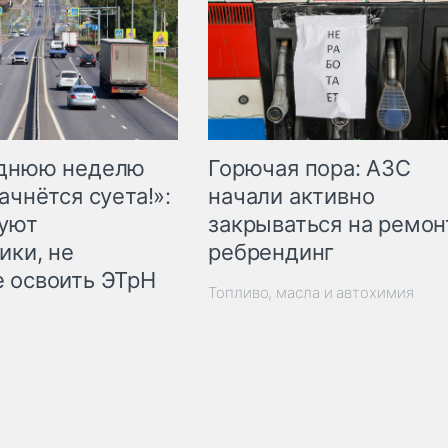
Горючая пора: АЗС
еднюю неделю
начали активно
ачнётся суета!»:
закрываться на ремон
куют
ребрендинг
ики, не
 освоить ЭТрН
Топливо, масла и автохимия