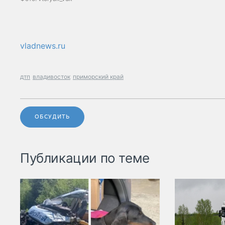
vladnews.ru
дтп
владивосток
приморский край
ОБСУДИТЬ
Публикации по теме