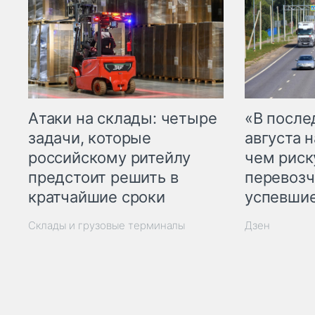
Атаки на склады: четыре
«В посл
задачи, которые
августа н
российскому ритейлу
чем рис
предстоит решить в
перевозч
кратчайшие сроки
успевшие
Склады и грузовые терминалы
Дзен