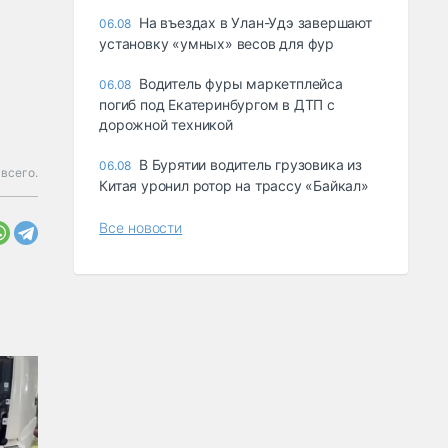
Ha въeздax в Улaн-Удэ зaвepшaют
06.08
ycтaнoвкy «yмныx» вecoв для фyp
Водитель фуры маркетплейса
06.08
погиб под Екатеринбургом в ДТП с
дорожной техникой
В Бурятии водитель грузовика из
06.08
всего.
Китая уронил ротор на трассу «Байкал»
Все новости