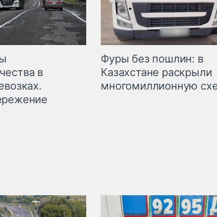
мы
Фуры без пошлин: в
чества в
Казахстане раскрыли
евозках.
многомиллионную сх
ережение