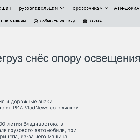
ашин
Грузовладельцам
Перевозчикам
АТИ-Доки
А
Ваши машины
Добавить машину
Заказы
груз снёс опору освещения
ия и дорожные знаки,
щает РИА VladNews со ссылкой
00-летия Владивостока в
ля грузового автомобиля, при
ицепа, из-за чего машина