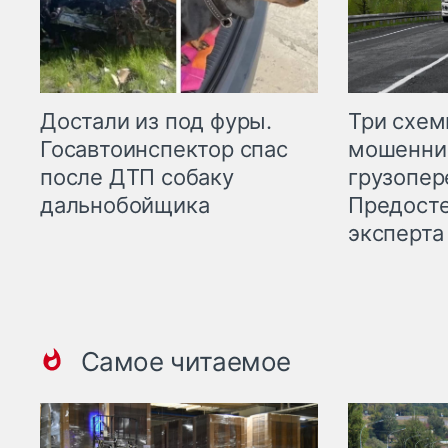
Три схе
Достали из под фуры.
мошенни
Госавтоинспектор спас
грузопер
после ДТП собаку
Предост
дальнобойщика
эксперта
Самое читаемое