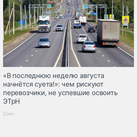
«В последнюю неделю августа
начнётся суета!»: чем рискуют
перевозчики, не успевшие освоить
ЭТрН
Дзен