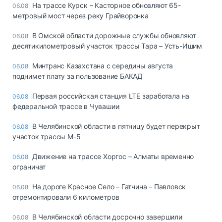
На трассе Курск – Касторное обновляют 65-
06.08
метровый мост через реку Грайворонка
В Омской области дорожные службы обновляют
06.08
десятикилометровый участок трассы Тара – Усть-Ишим
Минтранс Казахстана с середины августа
06.08
поднимет плату за пользование БАКАД
Первая российская станция LTE заработала на
06.08
федеральной трассе в Чувашии
В Челябинской области в пятницу будет перекрыт
06.08
участок трассы М-5
Движение на трассе Хоргос – Алматы временно
06.08
ограничат
На дороге Красное Село – Гатчина – Павловск
06.08
отремонтировали 6 километров
В Челябинской области досрочно завершили
06.08