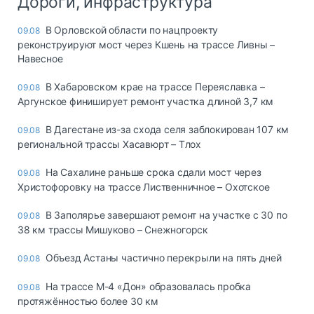
Дороги, инфраструктура
В Орловской области по нацпроекту
09.08
реконструируют мост через Кшень на трассе Ливны –
Навесное
В Хабаровском крае на трассе Переяславка –
09.08
Аргунское финиширует ремонт участка длиной 3,7 км
В Дагестане из-за схода селя заблокирован 107 км
09.08
региональной трассы Хасавюрт – Тлох
На Сахалине раньше срока сдали мост через
09.08
Христофоровку на трассе Лиственничное – Охотское
В Заполярье завершают ремонт на участке с 30 по
09.08
38 км трассы Мишуково – Снежногорск
Объезд Астаны частично перекрыли на пять дней
09.08
На трассе М-4 «Дон» образовалась пробка
09.08
протяжённостью более 30 км