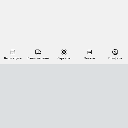
Ваши грузы
Ваши машины
Сервисы
Заказы
Профиль
АВТОМАТИЗАЦИЯ ПЕРЕВОЗОК
Площадки
Заказы
Торги
Тендеры
АТИ-Доки
GPS-мониторинг
АТИ Мессенджер
Цепочки грузов
API ATI.SU
ПОЛЕЗНОЕ