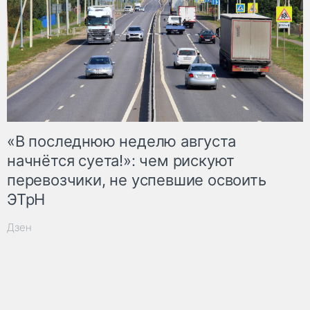
«В последнюю неделю августа
начнётся суета!»: чем рискуют
перевозчики, не успевшие освоить
ЭТрН
Дзен