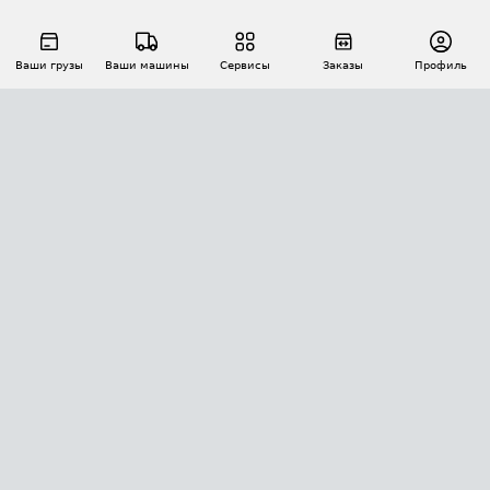
Ваши грузы
Ваши машины
Сервисы
Заказы
Профиль
АВТОМАТИЗАЦИЯ ПЕРЕВОЗОК
Площадки
Заказы
Торги
Тендеры
АТИ-Доки
GPS-мониторинг
АТИ Мессенджер
Цепочки грузов
API ATI.SU
ПОЛЕЗНОЕ
Расчет расстояний
БЕЗОПАСНОСТЬ
Академия ATI.SU
ATI.SU о безопасности
Звезды ATI.SU на вашем сайте
КОНТАКТЫ И ТАРИФЫ
Памятка по проверке контрагентов
Индекс ATI.SU FTL РФ
О системе ATI.SU
Светофор+
Средние ставки
ИНФОРМАЦИЯ