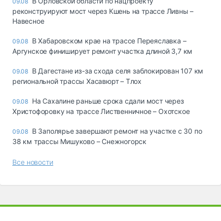
В Орловской области по нацпроекту
09.08
реконструируют мост через Кшень на трассе Ливны –
Навесное
В Хабаровском крае на трассе Переяславка –
09.08
Аргунское финиширует ремонт участка длиной 3,7 км
В Дагестане из-за схода селя заблокирован 107 км
09.08
региональной трассы Хасавюрт – Тлох
На Сахалине раньше срока сдали мост через
09.08
Христофоровку на трассе Лиственничное – Охотское
В Заполярье завершают ремонт на участке с 30 по
09.08
38 км трассы Мишуково – Снежногорск
Все новости