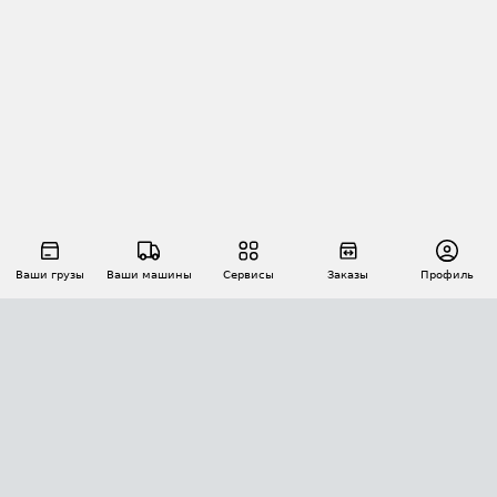
Ваши грузы
Ваши машины
Сервисы
Заказы
Профиль
АВТОМАТИЗАЦИЯ ПЕРЕВОЗОК
Площадки
Заказы
Торги
Тендеры
АТИ-Доки
GPS-мониторинг
АТИ Мессенджер
Цепочки грузов
API ATI.SU