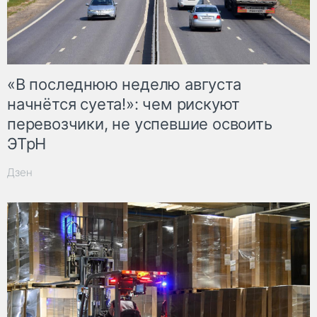
«В последнюю неделю августа
начнётся суета!»: чем рискуют
перевозчики, не успевшие освоить
ЭТрН
Дзен