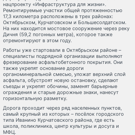
нацпроекту «Инфраструктура для жизни».
Ремонтируемые участки общей протяженностью
17,3 километра расположены в трех районах:
Октябрьском, Курчатовском и Большесолдатском.
На них находится мостовое сооружение через реку
Дичня (59,2 погонных метра), которое также
отремонтируют в этом году.
Работы уже стартовали в Октябрьском районе –
специалисты подрядной организации выполняют
фрезерование асфальтобетонного покрытия. Они
также укрепят основание дороги
органоминеральной смесью, уложат верхний слой
асфальта, обустроят новую остановку, сделают
съезды и укрепят обочины, заменят барьерные
ограждения и старые дорожные знаки, нанесут
горизонтальную разметку.
Дорога проходит через ряд населенных пунктов,
самый крупный из которых – посёлок городского
типа Иванино Курчатовского района, где есть
школа, поликлиника, центр культуры и досуга и
МФЦ.