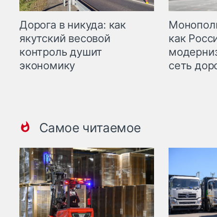
Дорога в никуда: как
Монополи
якутский весовой
как Росс
контроль душит
модерни
экономику
сеть дор
Самое читаемое