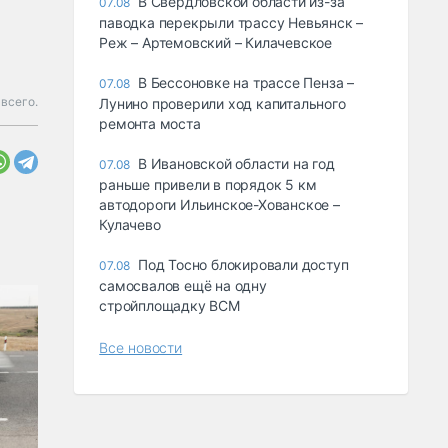
В Свердловской области из-за
07.08
паводка перекрыли трассу Невьянск –
Реж – Артемовский – Килачевское
В Бессоновке на трассе Пенза –
07.08
всего.
Лунино проверили ход капитального
ремонта моста
В Ивановской области на год
07.08
раньше привели в порядок 5 км
автодороги Ильинское-Хованское –
Кулачево
Под Тосно блокировали доступ
07.08
самосвалов ещё на одну
стройплощадку ВСМ
Все новости