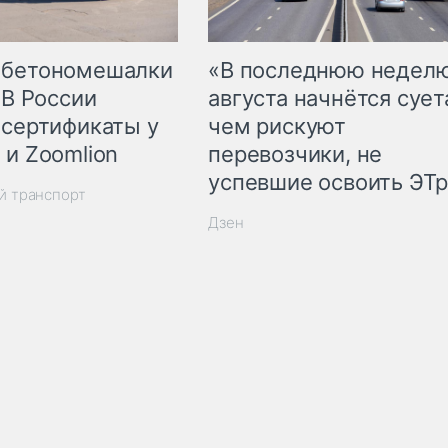
 бетономешалки
«В последнюю недел
 В России
августа начнётся суета
 сертификаты у
чем рискуют
 и Zoomlion
перевозчики, не
успевшие освоить ЭТ
й транспорт
Дзен