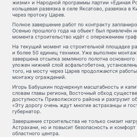
жизни» и Народной программы партии «Единая Рос
кольцевая развязка в селе Яксатово, развязка в 
через протоку Царев.
Полное завершение работ по контракту запланиро
Осенью прошлого года на объект был привлечён 
момента строительство идёт с опережением граф
На текущий момент на строительной площадке ра
и более 50 единиц техники. Уже выполнен монтаж
завершена отсыпка земляного полотна основного 
уложен нижний слой асфальтобетона, установлен
того, на мосту через Царев продолжаются работы
монтажу ограждений.
Игорь Бабушкин подчеркнул масштабность и капи
словам главы региона, Восточный обход существ
доступность Приволжского района и разгрузит об
«Эту дорогу очень ждут многие астраханцы и гос
губернатор.
Завершение строительства не только снизит нагр
Астрахани, но и повысит безопасность и комфор
областного центра.