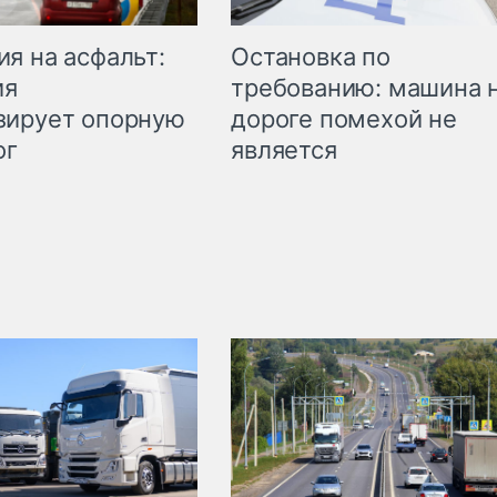
Остановка по
я на асфальт:
требованию: машина 
ия
дороге помехой не
зирует опорную
является
ог