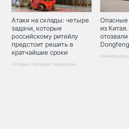
Опасные
Атаки на склады: четыре
из Китая.
задачи, которые
отозвали
российскому ритейлу
Dongfeng
предстоит решить в
кратчайшие сроки
Коммерчески
Склады и грузовые терминалы