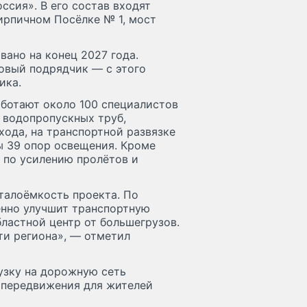
сия». В его состав входят
Кирпичном Посёлке № 1, мост
вано на конец 2027 года.
новый подрядчик — с этого
ика.
ботают около 100 специалистов
 водопропускных труб,
хода, на транспортной развязке
ы 39 опор освещения. Кроме
 по усилению пролётов и
талоёмкость проекта. По
енно улучшит транспортную
ластной центр от большегрузов.
ти региона», — отметил
узку на дорожную сеть
т передвижения для жителей