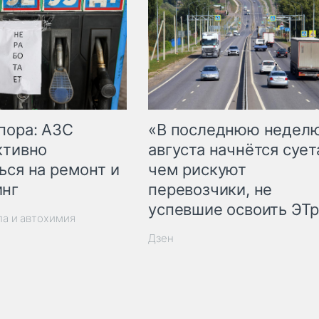
пора: АЗС
«В последнюю недел
ктивно
августа начнётся суета
ься на ремонт и
чем рискуют
инг
перевозчики, не
успевшие освоить ЭТ
ла и автохимия
Дзен