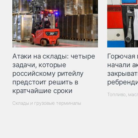
Горючая 
Атаки на склады: четыре
начали а
задачи, которые
закрыват
российскому ритейлу
ребренд
предстоит решить в
кратчайшие сроки
Топливо, мас
Склады и грузовые терминалы