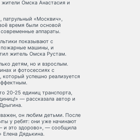
и жители Омска Анастасия и
, патрульный «Москвич»,
воё время были основой
 современные аппараты.
ультики показывают с
и пожарные машины, и
тил житель Омска Рустам.
лько детям, но и взрослым.
ринах и фотосессиях с
, который успешно реализуется
эффектным.
-то 20-25 единиц транспорта,
диниц!» — рассказала автор и
 Дрыгина.
 важен, он любим детьми. После
ты у ребят: они уже начинают
— и это здорово», — сообщила
» Елена Дядькина.