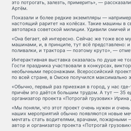
это потрогать, залезть, примерить», — рассказал
Артём.
Показали и более редкие экземпляры — например
настоящий раритет на колёсах. Такие машины в с
автопарка советской милиции. Удивили омичей и
«Она бегает, ей интересно. Сейчас же тоже все м
машинами, и, в принципе, тут всё представлено: 
поливалки, и трактора — поэтому круто», — отме
Интерактивная выставка оказалась по душе не то
Гости праздника участвовали в конкурсах, викто
необычными персонажами. Всероссийский проект
по всей стране, в Омске получился максимально 
«Обычно, первый раз приезжая в город, у нас где
причём это даётся большим трудом. А тут — 35 е
организатор проекта «Потрогай грузовик» Ирина
«Мы поняли, что этот проект очень нужен и очень
наших мероприятий обычно появляются новые меч
мечтать стать водителями, врачами, пожарными 
автор и организатор проекта «Потрогай грузовик