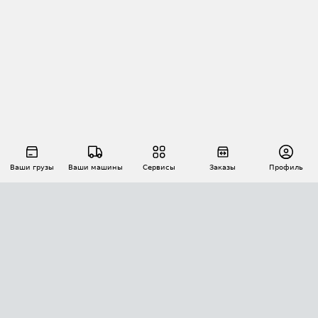
Ваши грузы
Ваши машины
Сервисы
Заказы
Профиль
АВТОМАТИЗАЦИЯ ПЕРЕВОЗОК
Площадки
Заказы
Торги
Тендеры
АТИ-Доки
GPS-мониторинг
АТИ Мессенджер
Цепочки грузов
API ATI.SU