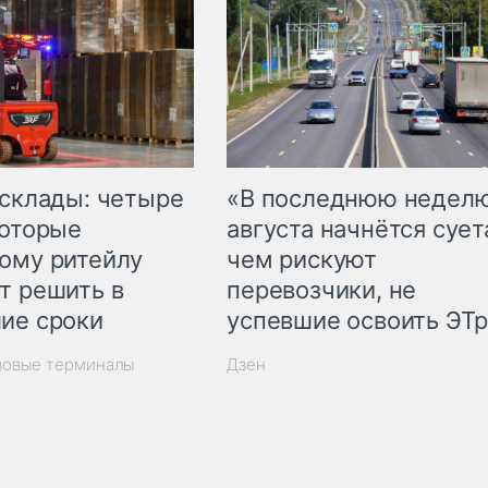
 склады: четыре
«В последнюю недел
которые
августа начнётся суета
ому ритейлу
чем рискуют
т решить в
перевозчики, не
ие сроки
успевшие освоить ЭТ
зовые терминалы
Дзен