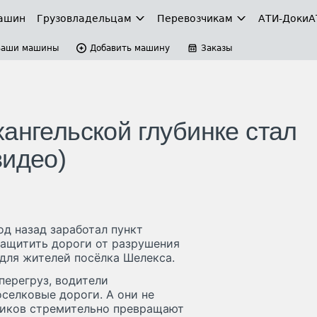
ашин
Грузовладельцам
Перевозчикам
АТИ-Доки
А
Ваши машины
Добавить машину
Заказы
ангельской глубинке стал
видео)
од назад заработал пункт
защитить дороги от разрушения
 для жителей посёлка Шелекса.
перегруз, водители
селковые дороги. А они не
виков стремительно превращают