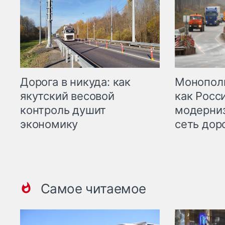
Дорога в никуда: как
Монополи
якутский весовой
как Росс
контроль душит
модерни
экономику
сеть дор
Самое читаемое