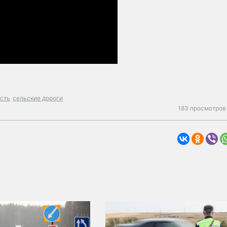
асть
сельские дороги
183 просмотров 