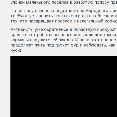
улочки маленького посёлка в разбитую полосу пр
По сигналу северян представители Народного фро
требуют установить посты контроля на объездном
тех, кто превращает посёлок в нелегальный кори
Активисты уже обратились в областную прокурату
средства от работы весового контроля должны идт
карманы нарушителей закона. И пока этот вопрос
продолжат жить под грохот фур и наблюдать, как
куски.