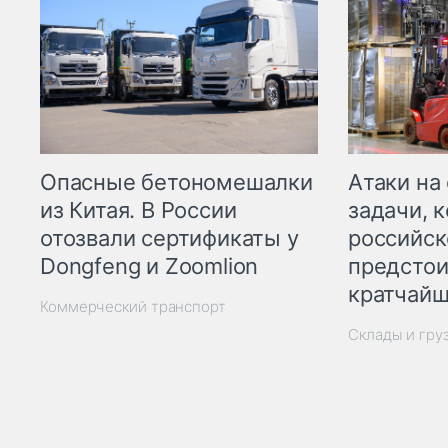
Опасные бетономешалки
Атаки на
из Китая. В России
задачи, 
отозвали сертификаты у
российск
Dongfeng и Zoomlion
предстои
кратчайш
Коммерческий транспорт
Склады и гру