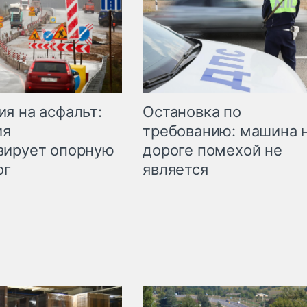
Остановка по
я на асфальт:
требованию: машина 
ия
дороге помехой не
зирует опорную
является
ог