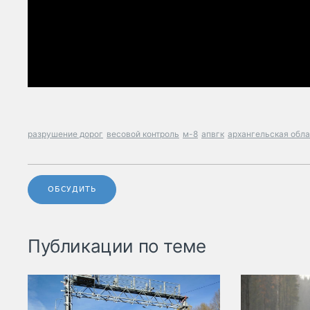
разрушение дорог
весовой контроль
м-8
апвгк
архангельская обл
ОБСУДИТЬ
Публикации по теме