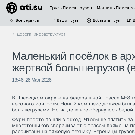
Грузы
Поиск грузов
Машины
Поиск м
Все сервисы
Ваши грузы
Добавить груз
← Дороги, инфраструктура
Маленький посёлок в арх
жертвой большегрузов (
13:46, 26 Мая 2026
В Плесецком округе на федеральной трассе М-8 г
весового контроля. Новый комплекс должен был 
большегрузами. Но на деле всё обернулось бедой
Фуры просто пошли в обход. Чтобы не платить за 
многотонников сворачивают с трассы прямо на по
рассчитаны на тяжёлую технику. Вереницы грузо