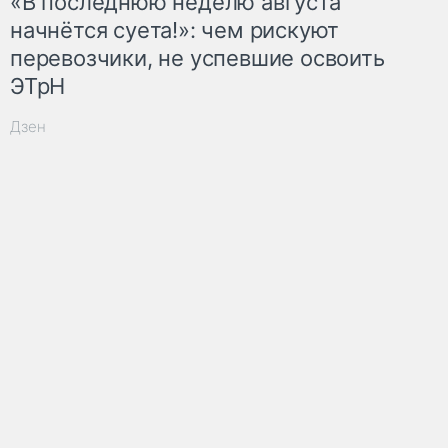
«В последнюю неделю августа
начнётся суета!»: чем рискуют
перевозчики, не успевшие освоить
ЭТрН
Дзен