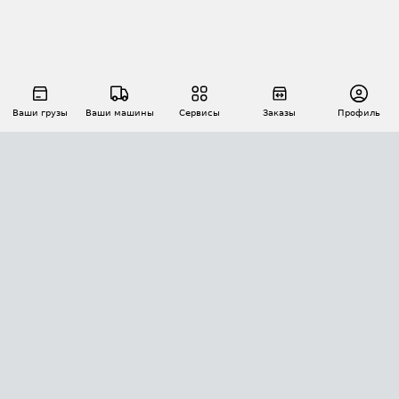
Ваши грузы
Ваши машины
Сервисы
Заказы
Профиль
АВТОМАТИЗАЦИЯ ПЕРЕВОЗОК
Площадки
Заказы
Торги
Тендеры
АТИ-Доки
GPS-мониторинг
АТИ Мессенджер
Цепочки грузов
API ATI.SU
ПОЛЕЗНОЕ
Расчет расстояний
БЕЗОПАСНОСТЬ
Академия ATI.SU
ATI.SU о безопасности