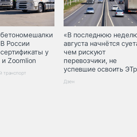
 бетономешалки
«В последнюю недел
 В России
августа начнётся суета
 сертификаты у
чем рискуют
 и Zoomlion
перевозчики, не
успевшие освоить ЭТ
й транспорт
Дзен