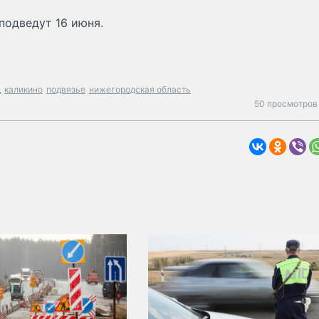
 подведут 16 июня.
д
каликино
подвязье
нижегородская область
50 просмотров 