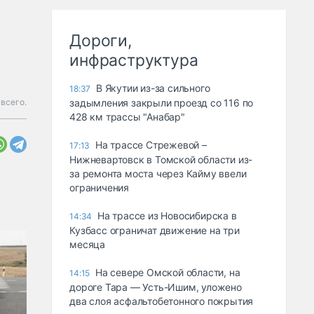
Дороги,
инфраструктура
В Якутии из-за сильного
18:37
всего.
задымления закрыли проезд со 116 по
428 км трассы "Анабар"
На трассе Стрежевой –
17:13
Нижневартовск в Томской области из-
за ремонта моста через Кайму ввели
ограничения
На трассе из Новосибирска в
14:34
Кузбасс ограничат движение на три
месяца
На севере Омской области, на
14:15
дороге Тара — Усть-Ишим, уложено
два слоя асфальтобетонного покрытия