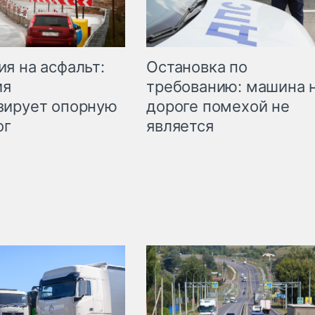
Остановка по
я на асфальт:
требованию: машина 
ия
дороге помехой не
зирует опорную
является
ог