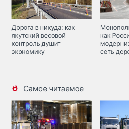
Дорога в никуда: как
Монополи
якутский весовой
как Росс
контроль душит
модерни
экономику
сеть дор
Самое читаемое