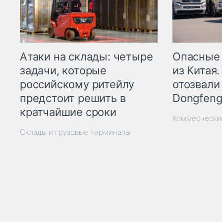
Опасные
Атаки на склады: четыре
из Китая.
задачи, которые
отозвали
российскому ритейлу
Dongfeng
предстоит решить в
кратчайшие сроки
Коммерчески
Склады и грузовые терминалы