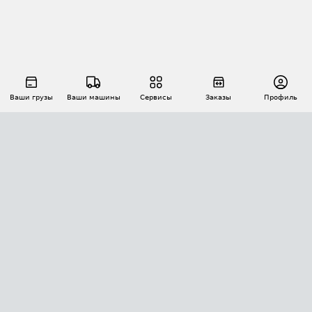
Ваши грузы
Ваши машины
Сервисы
Заказы
Профиль
АВТОМАТИЗАЦИЯ ПЕРЕВОЗОК
Площадки
Заказы
Торги
Тендеры
АТИ-Доки
GPS-мониторинг
АТИ Мессенджер
Цепочки грузов
API ATI.SU
ПОЛЕЗНОЕ
Расчет расстояний
БЕЗОПАСНОСТЬ
Академия ATI.SU