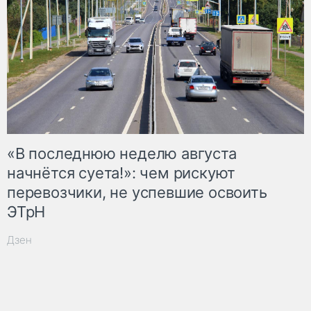
«В последнюю неделю августа
начнётся суета!»: чем рискуют
перевозчики, не успевшие освоить
ЭТрН
Дзен