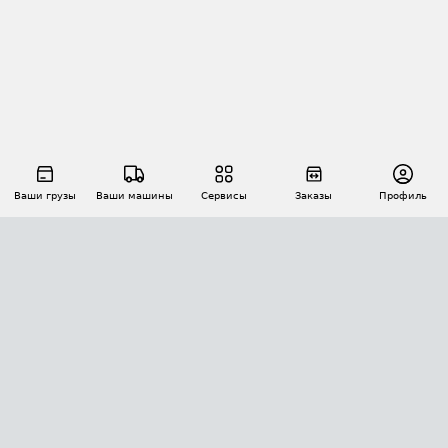
Ваши грузы
Ваши машины
Сервисы
Заказы
Профиль
АВТОМАТИЗАЦИЯ ПЕРЕВОЗОК
Площадки
Заказы
Торги
Тендеры
АТИ-Доки
GPS-мониторинг
АТИ Мессенджер
Цепочки грузов
API ATI.SU
ПОЛЕЗНОЕ