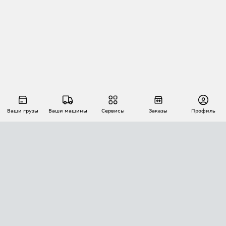
Ваши грузы
Ваши машины
Сервисы
Заказы
Профиль
АВТОМАТИЗАЦИЯ ПЕРЕВОЗОК
Площадки
Заказы
Торги
Тендеры
АТИ-Доки
GPS-мониторинг
АТИ Мессенджер
Цепочки грузов
API ATI.SU