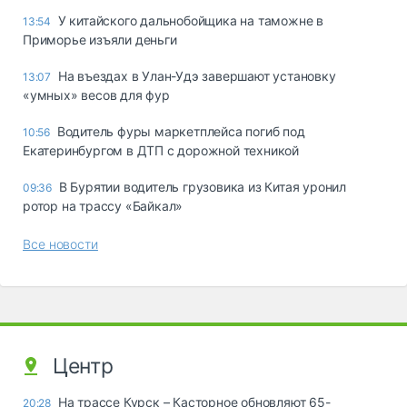
У китайского дальнобойщика на таможне в
13:54
Приморье изъяли деньги
Ha въeздax в Улaн-Удэ зaвepшaют ycтaнoвкy
13:07
«yмныx» вecoв для фyp
Водитель фуры маркетплейса погиб под
10:56
Екатеринбургом в ДТП с дорожной техникой
В Бурятии водитель грузовика из Китая уронил
09:36
ротор на трассу «Байкал»
Все новости
Центр
На трассе Курск – Касторное обновляют 65-
20:28