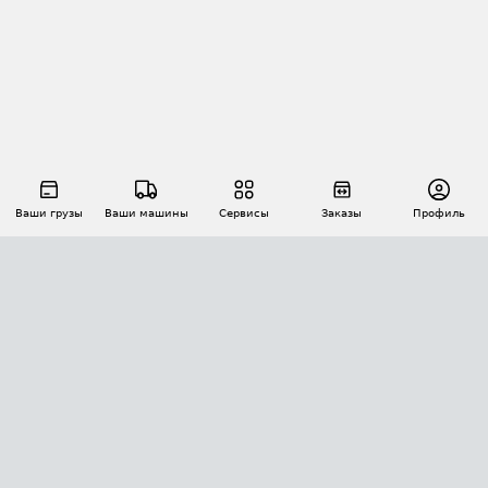
Ваши грузы
Ваши машины
Сервисы
Заказы
Профиль
АВТОМАТИЗАЦИЯ ПЕРЕВОЗОК
Площадки
Заказы
Торги
Тендеры
АТИ-Доки
GPS-мониторинг
АТИ Мессенджер
Цепочки грузов
API ATI.SU
ПОЛЕЗНОЕ