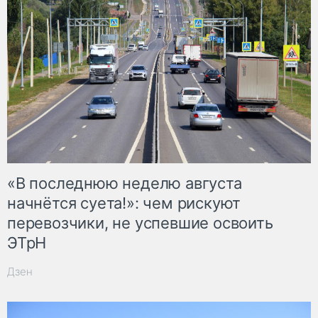
«В последнюю неделю августа
начнётся суета!»: чем рискуют
перевозчики, не успевшие освоить
ЭТрН
Дзен