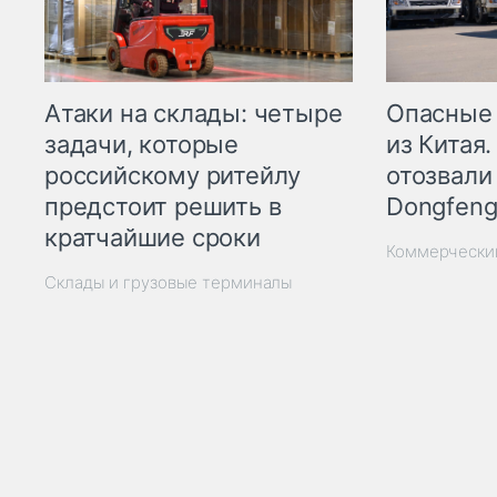
Опасные
Атаки на склады: четыре
из Китая.
задачи, которые
отозвали
российскому ритейлу
Dongfeng
предстоит решить в
кратчайшие сроки
Коммерчески
Склады и грузовые терминалы