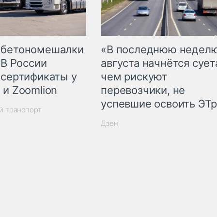
 бетономешалки
«В последнюю недел
 В России
августа начнётся суета
 сертификаты у
чем рискуют
 и Zoomlion
перевозчики, не
успевшие освоить ЭТ
й транспорт
Дзен