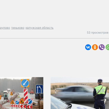
раулово
тиньково
калужская область
53 просмотров 