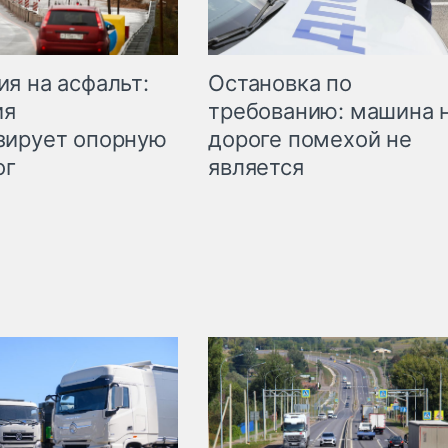
Остановка по
я на асфальт:
требованию: машина 
ия
дороге помехой не
зирует опорную
является
ог