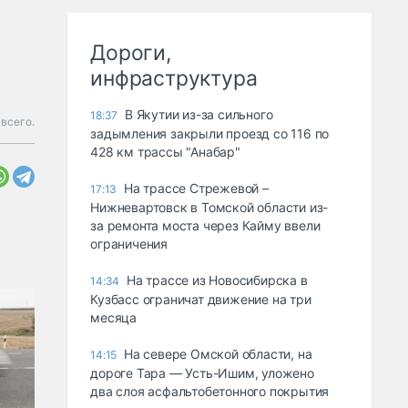
Дороги,
инфраструктура
В Якутии из-за сильного
18:37
всего.
задымления закрыли проезд со 116 по
428 км трассы "Анабар"
На трассе Стрежевой –
17:13
Нижневартовск в Томской области из-
за ремонта моста через Кайму ввели
ограничения
На трассе из Новосибирска в
14:34
Кузбасс ограничат движение на три
месяца
На севере Омской области, на
14:15
дороге Тара — Усть-Ишим, уложено
два слоя асфальтобетонного покрытия