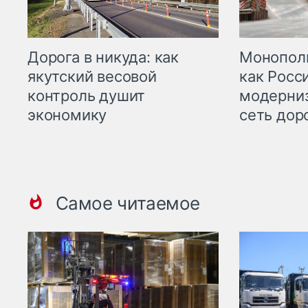
Дорога в никуда: как
Монополи
якутский весовой
как Росс
контроль душит
модерни
экономику
сеть дор
Самое читаемое