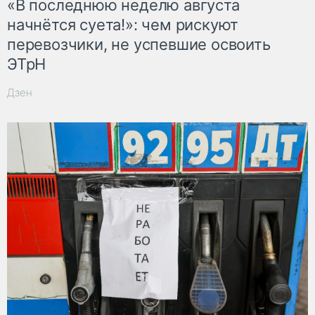
«В последнюю неделю августа
начнётся суета!»: чем рискуют
перевозчики, не успевшие освоить
ЭТрН
Дзен