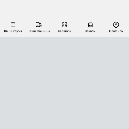
Ваши грузы
Ваши машины
Сервисы
Заказы
Профиль
АВТОМАТИЗАЦИЯ ПЕРЕВОЗОК
Площадки
Заказы
Торги
Тендеры
АТИ-Доки
GPS-мониторинг
АТИ Мессенджер
Цепочки грузов
API ATI.SU
ПОЛЕЗНОЕ
Расчет расстояний
БЕЗОПАСНОСТЬ
Академия ATI.SU
ATI.SU о безопасности
Звезды ATI.SU на вашем сайте
КОНТАКТЫ И ТАРИФЫ