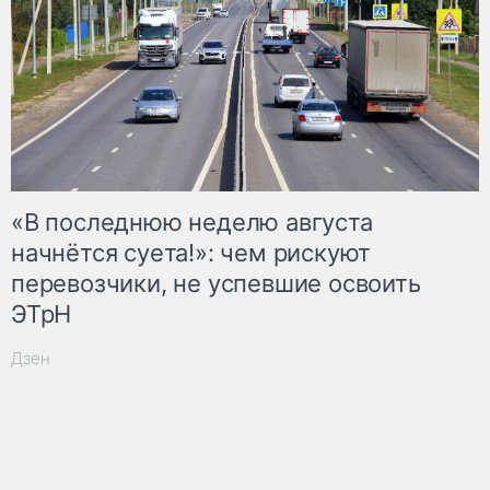
«В последнюю неделю августа
начнётся суета!»: чем рискуют
перевозчики, не успевшие освоить
ЭТрН
Дзен