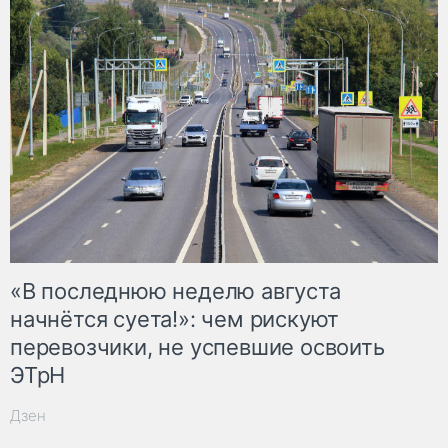
«В последнюю неделю августа
начнётся суета!»: чем рискуют
перевозчики, не успевшие освоить
ЭТрН
Дзен