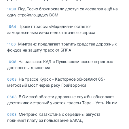
Под Тосно блокировали доступ самосвалов ещё на
16:38
одну стройплощадку ВСМ
Проект трассы «Меридиан» остается
15:34
замороженным из-за недостаточного спроса
Минтранс предлагает тратить средства дорожных
11:00
фондов на защиту трасс от БПЛА
На развязке КАД с Пулковским шоссе перекроют
10:38
две полосы движения
На трассе Курск – Касторное обновляют 65-
06.08
метровый мост через реку Грайворонка
В Омской области дорожные службы обновляют
06.08
десятикилометровый участок трассы Тара – Усть-Ишим
Минтранс Казахстана с середины августа
06.08
поднимет плату за пользование БАКАД