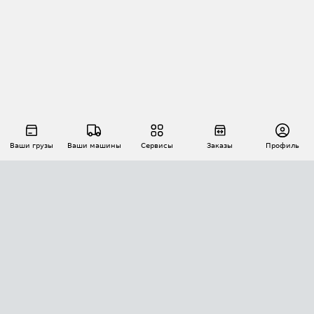
Ваши грузы
Ваши машины
Сервисы
Заказы
Профиль
АВТОМАТИЗАЦИЯ ПЕРЕВОЗОК
Площадки
Заказы
Торги
Тендеры
АТИ-Доки
GPS-мониторинг
АТИ Мессенджер
Цепочки грузов
API ATI.SU
ПОЛЕЗНОЕ