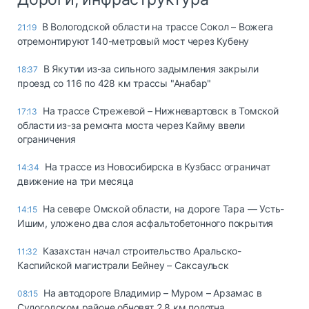
В Вологодской области на трассе Сокол – Вожега
21:19
отремонтируют 140-метровый мост через Кубену
В Якутии из-за сильного задымления закрыли
18:37
проезд со 116 по 428 км трассы "Анабар"
На трассе Стрежевой – Нижневартовск в Томской
17:13
области из-за ремонта моста через Кайму ввели
ограничения
На трассе из Новосибирска в Кузбасс ограничат
14:34
движение на три месяца
На севере Омской области, на дороге Тара — Усть-
14:15
Ишим, уложено два слоя асфальтобетонного покрытия
Казахстан начал строительство Аральско-
11:32
Каспийской магистрали Бейнеу – Саксаульск
На автодороге Владимир – Муром – Арзамас в
08:15
Судогодском районе обновят 2,8 км полотна