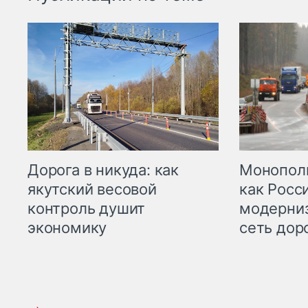
Дорога в никуда: как
Монополи
якутский весовой
как Росс
контроль душит
модерни
экономику
сеть дор