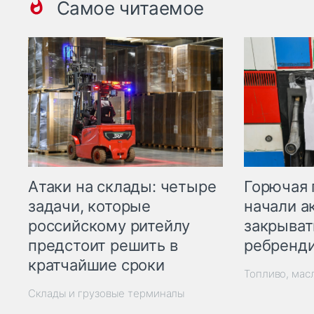
Самое читаемое
Горючая 
Атаки на склады: четыре
начали а
задачи, которые
закрыват
российскому ритейлу
ребренд
предстоит решить в
кратчайшие сроки
Топливо, мас
Склады и грузовые терминалы