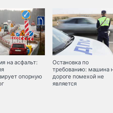
Остановка по
я на асфальт:
требованию: машина 
ия
дороге помехой не
зирует опорную
является
ог