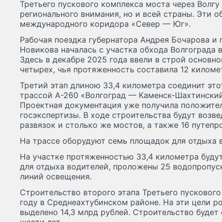
Третьего пускового комплекса моста через Волгу 
регионального внимания, но и всей страны. Эти о
международного коридора «Север — Юг».
Рабочая поездка губернатора Андрея Бочарова и
Новикова началась с участка обхода Волгограда 
Здесь в декабре 2025 года ввели в строй основно
четырех, чья протяженность составила 12 киломе
Третий этап длиною 33,4 километра соединит это
трассой А-260 «Волгоград — Каменск-Шахтинский
Проектная документация уже получила положите
госэкспертизы. В ходе строительства будут возв
развязок и столько же мостов, а также 16 путепр
На трассе оборудуют семь площадок для отдыха 
На участке протяженностью 33,4 километра буду
для отдыха водителей, проложены 25 водопропус
линий освещения.
Строительство второго этапа Третьего пускового
году в Среднеахтубинском районе. На эти цели 
выделено 14,3 млрд рублей. Строительство будет