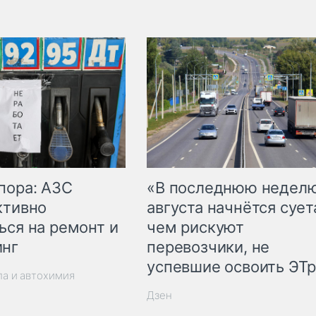
пора: АЗС
«В последнюю недел
ктивно
августа начнётся суета
ься на ремонт и
чем рискуют
инг
перевозчики, не
успевшие освоить ЭТ
ла и автохимия
Дзен