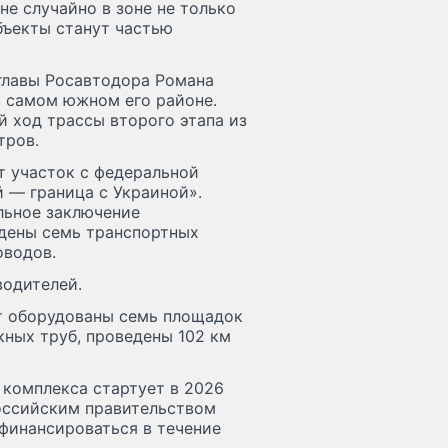
не случайно в зоне не только
бъекты станут частью
 главы Росавтодора Романа
в самом южном его районе.
й ход трассы второго этапа из
тров.
т участок с федеральной
 — граница с Украиной».
льное заключение
едены семь транспортных
оводов.
водителей.
т оборудованы семь площадок
кных труб, проведены 102 км
 комплекса стартует в 2026
российским правительством
 финансироваться в течение