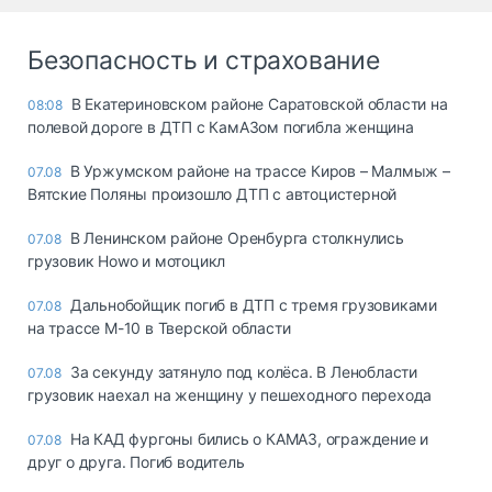
Безопасность и страхование
В Екатериновском районе Саратовской области на
08:08
полевой дороге в ДТП с КамАЗом погибла женщина
В Уржумском районе на трассе Киров – Малмыж –
07.08
Вятские Поляны произошло ДТП с автоцистерной
В Ленинском районе Оренбурга столкнулись
07.08
грузовик Howo и мотоцикл
Дальнобойщик погиб в ДТП с тремя грузовиками
07.08
на трассе М-10 в Тверской области
За секунду затянуло под колёса. В Ленобласти
07.08
грузовик наехал на женщину у пешеходного перехода
На КАД фургоны бились о КАМАЗ, ограждение и
07.08
друг о друга. Погиб водитель