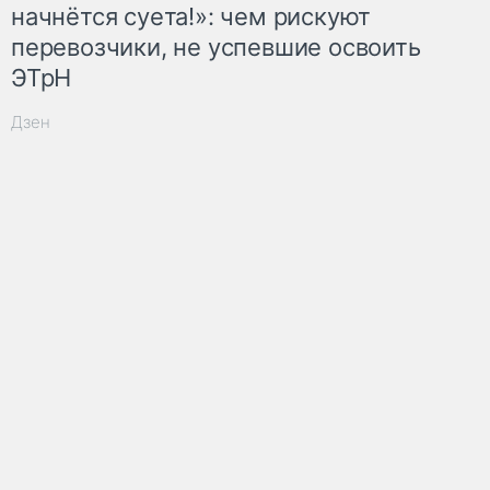
начнётся суета!»: чем рискуют
перевозчики, не успевшие освоить
ЭТрН
Дзен