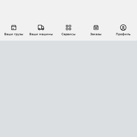
Ваши грузы
Ваши машины
Сервисы
Заказы
Профиль
АВТОМАТИЗАЦИЯ ПЕРЕВОЗОК
Площадки
Заказы
Торги
Тендеры
АТИ-Доки
GPS-мониторинг
АТИ Мессенджер
Цепочки грузов
API ATI.SU
ПОЛЕЗНОЕ
Расчет расстояний
БЕЗОПАСНОСТЬ
Академия ATI.SU
ATI.SU о безопасности
Звезды ATI.SU на вашем сайте
КОНТАКТЫ И ТАРИФЫ