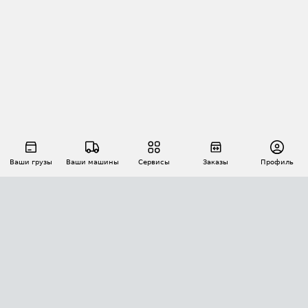
Ваши грузы
Ваши машины
Сервисы
Заказы
Профиль
АВТОМАТИЗАЦИЯ ПЕРЕВОЗОК
Площадки
Заказы
Торги
Тендеры
АТИ-Доки
GPS-мониторинг
АТИ Мессенджер
Цепочки грузов
API ATI.SU