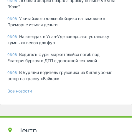
Лобовая авария собрала пробку больше 8 км на
06.08
"Коле"
У китайского дальнобойщика на таможне в
06.08
Приморье изъяли деньги
Ha въeздax в Улaн-Удэ зaвepшaют ycтaнoвкy
06.08
«yмныx» вecoв для фyp
Водитель фуры маркетплейса погиб под
06.08
Екатеринбургом в ДТП с дорожной техникой
В Бурятии водитель грузовика из Китая уронил
06.08
ротор на трассу «Байкал»
Все новости
Центр