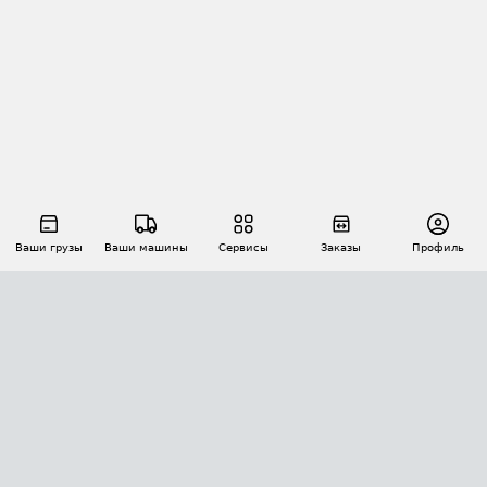
Ваши грузы
Ваши машины
Сервисы
Заказы
Профиль
АВТОМАТИЗАЦИЯ ПЕРЕВОЗОК
Площадки
Заказы
Торги
Тендеры
АТИ-Доки
GPS-мониторинг
АТИ Мессенджер
Цепочки грузов
API ATI.SU