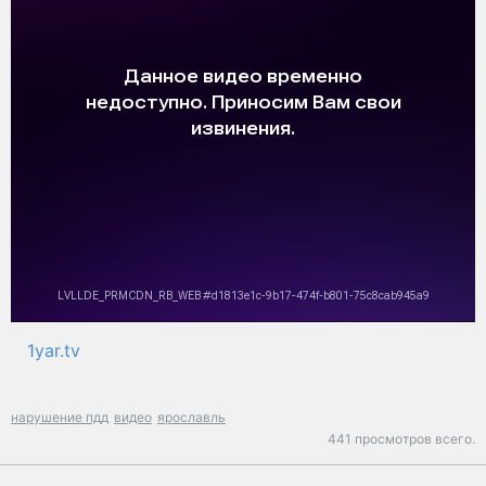
1yar.tv
нарушение пдд
видео
ярославль
441 просмотров всего.