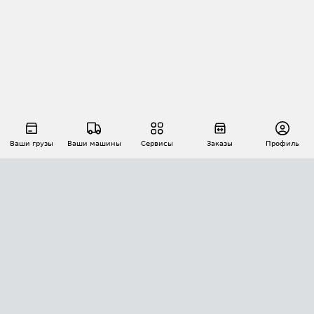
Ваши грузы
Ваши машины
Сервисы
Заказы
Профиль
АВТОМАТИЗАЦИЯ ПЕРЕВОЗОК
Площадки
Заказы
Торги
Тендеры
АТИ-Доки
GPS-мониторинг
АТИ Мессенджер
Цепочки грузов
API ATI.SU
ПОЛЕЗНОЕ