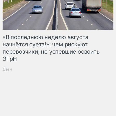
«В последнюю неделю августа
начнётся суета!»: чем рискуют
перевозчики, не успевшие освоить
ЭТрН
Дзен