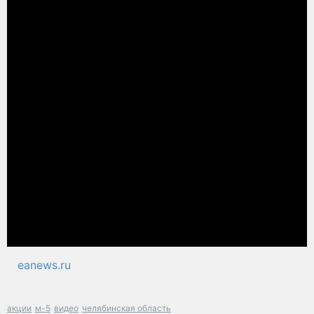
eanews.ru
акции
м-5
видео
челябинская область