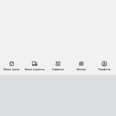
Ваши грузы
Ваши машины
Сервисы
Заказы
Профиль
АВТОМАТИЗАЦИЯ ПЕРЕВОЗОК
Площадки
Заказы
Торги
Тендеры
АТИ-Доки
GPS-мониторинг
АТИ Мессенджер
Цепочки грузов