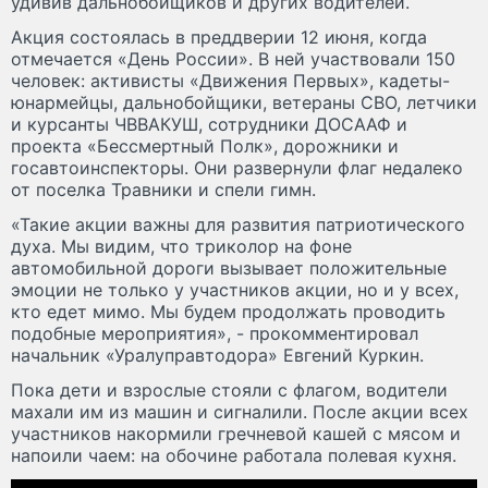
удивив дальнобойщиков и других водителей.
Акция состоялась в преддверии 12 июня, когда
отмечается «День России». В ней участвовали 150
человек: активисты «Движения Первых», кадеты-
юнармейцы, дальнобойщики, ветераны СВО, летчики
и курсанты ЧВВАКУШ, сотрудники ДОСААФ и
проекта «Бессмертный Полк», дорожники и
госавтоинспекторы. Они развернули флаг недалеко
от поселка Травники и спели гимн.
«Такие акции важны для развития патриотического
духа. Мы видим, что триколор на фоне
автомобильной дороги вызывает положительные
эмоции не только у участников акции, но и у всех,
кто едет мимо. Мы будем продолжать проводить
подобные мероприятия», - прокомментировал
начальник «Уралуправтодора» Евгений Куркин.
Пока дети и взрослые стояли с флагом, водители
махали им из машин и сигналили. После акции всех
участников накормили гречневой кашей с мясом и
напоили чаем: на обочине работала полевая кухня.